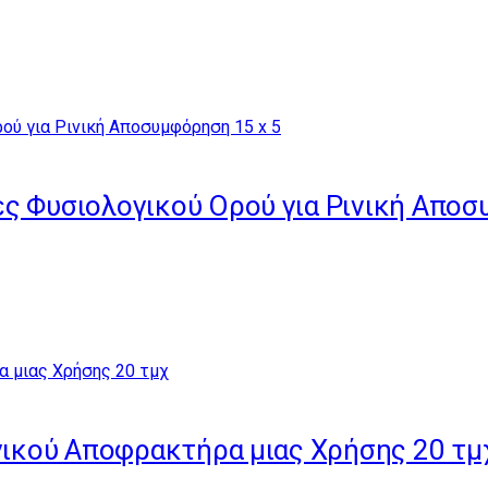
ς Φυσιολογικού Ορού για Ρινική Αποσ
ινικού Αποφρακτήρα μιας Xρήσης 20 τμ