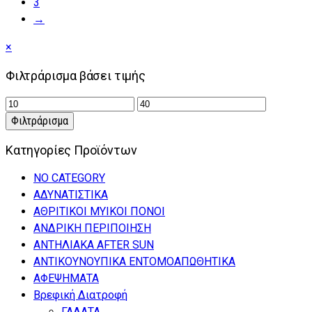
3
→
Close
×
drawer
Φιλτράρισμα βάσει τιμής
Ελάχιστη
Μέγιστη
τιμή
τιμή
Φιλτράρισμα
Κατηγορίες Προϊόντων
NO CATEGORY
ΑΔΥΝΑΤΙΣΤΙΚΑ
ΑΘΡΙΤΙΚΟΙ ΜΥΙΚΟΙ ΠΟΝΟΙ
ΑΝΔΡΙΚΗ ΠΕΡΙΠΟΙΗΣΗ
ΑΝΤΗΛΙΑΚΑ AFTER SUN
ΑΝΤΙΚΟΥΝΟΥΠΙΚΑ ΕΝΤΟΜΟΑΠΩΘΗΤΙΚΑ
ΑΦΕΨΗΜΑΤΑ
Βρεφική Διατροφή
ΓΑΛΑΤΑ