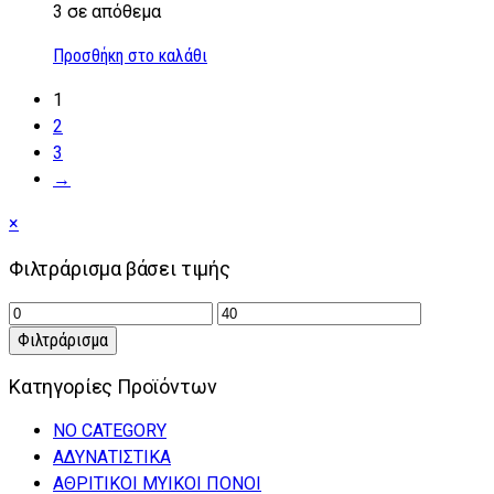
3 σε απόθεμα
Προσθήκη στο καλάθι
1
2
3
→
Close
×
drawer
Φιλτράρισμα βάσει τιμής
Ελάχιστη
Μέγιστη
τιμή
τιμή
Φιλτράρισμα
Κατηγορίες Προϊόντων
NO CATEGORY
ΑΔΥΝΑΤΙΣΤΙΚΑ
ΑΘΡΙΤΙΚΟΙ ΜΥΙΚΟΙ ΠΟΝΟΙ