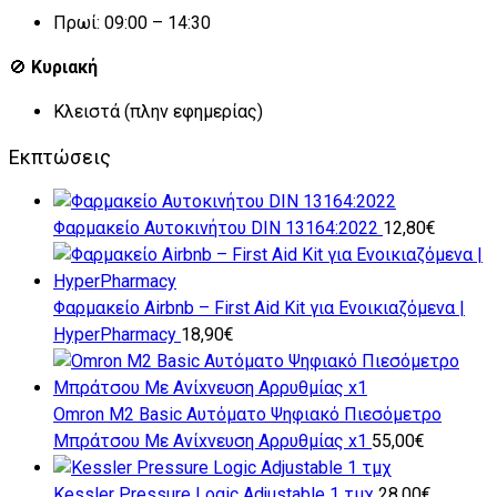
Πρωί: 09:00 – 14:30
🚫
Κυριακή
Κλειστά (πλην εφημερίας)
Εκπτώσεις
Φαρμακείο Αυτοκινήτου DIN 13164:2022
12,80
€
Φαρμακείο Airbnb – First Aid Kit για Ενοικιαζόμενα |
HyperPharmacy
18,90
€
Omron M2 Basic Αυτόματο Ψηφιακό Πιεσόμετρο
Μπράτσου Με Ανίxνευση Αρρυθμίας x1
55,00
€
Kessler Pressure Logic Adjustable 1 τμχ
28,00
€